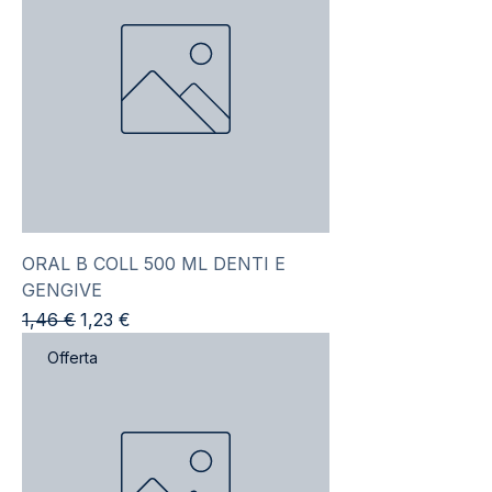
ORAL B COLL 500 ML DENTI E
GENGIVE
Prezzo regolare
Prezzo scontato
1,46 €
1,23 €
Offerta