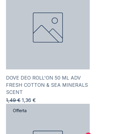
DOVE DEO ROLL'ON 50 ML ADV
FRESH COTTON & SEA MINERALS
SCENT
Prezzo regolare
Prezzo scontato
1,49 €
1,36 €
Offerta