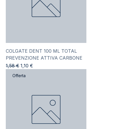
COLGATE DENT 100 ML TOTAL
PREVENZIONE ATTIVA CARBONE
Prezzo regolare
Prezzo scontato
1,58 €
1,10 €
Offerta