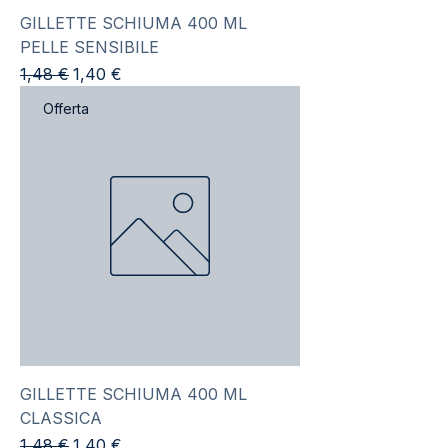
GILLETTE SCHIUMA 400 ML
PELLE SENSIBILE
Prezzo regolare
Prezzo scontato
1,48 €
1,40 €
Offerta
GILLETTE SCHIUMA 400 ML
CLASSICA
Prezzo regolare
Prezzo scontato
1,48 €
1,40 €