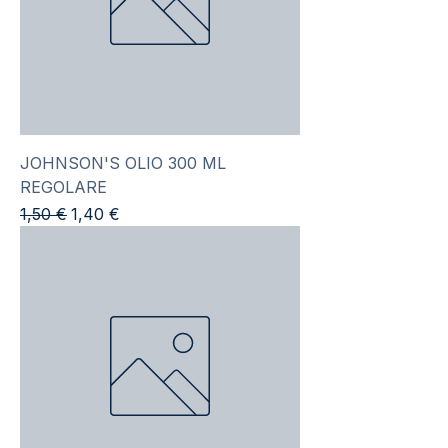
JOHNSON'S OLIO 300 ML
REGOLARE
Prezzo regolare
Prezzo scontato
1,50 €
1,40 €