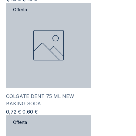
Offerta
COLGATE DENT 75 ML NEW
BAKING SODA
Prezzo regolare
Prezzo scontato
0,72 €
0,60 €
Offerta