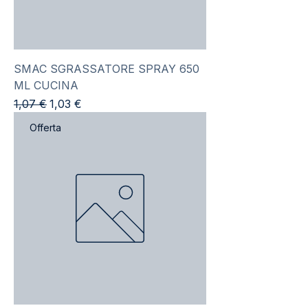
SMAC SGRASSATORE SPRAY 650
ML CUCINA
Prezzo regolare
Prezzo scontato
1,07 €
1,03 €
Offerta